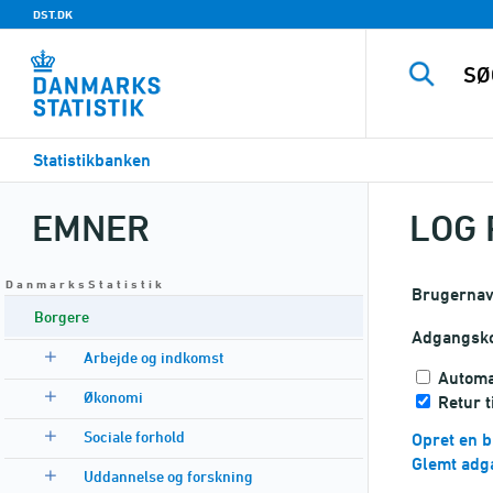
DST.DK
Statistikbanken
EMNER
LOG 
D a n m a r k s S t a t i s t i k
Brugerna
Borgere
Adgangsk
Arbejde og indkomst
Automa
Økonomi
Retur t
Sociale forhold
Opret en b
Glemt adg
Uddannelse og forskning