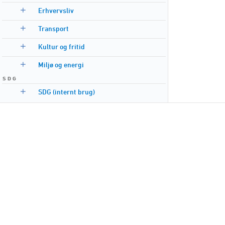
Erhvervsliv
Transport
Kultur og fritid
Miljø og energi
S D G
SDG (internt brug)