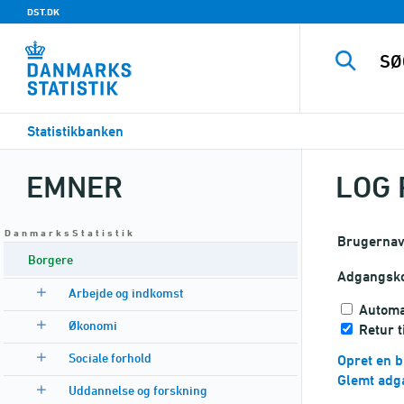
DST.DK
Statistikbanken
EMNER
LOG 
D a n m a r k s S t a t i s t i k
Brugerna
Borgere
Adgangsk
Arbejde og indkomst
Automa
Økonomi
Retur t
Sociale forhold
Opret en b
Glemt adg
Uddannelse og forskning