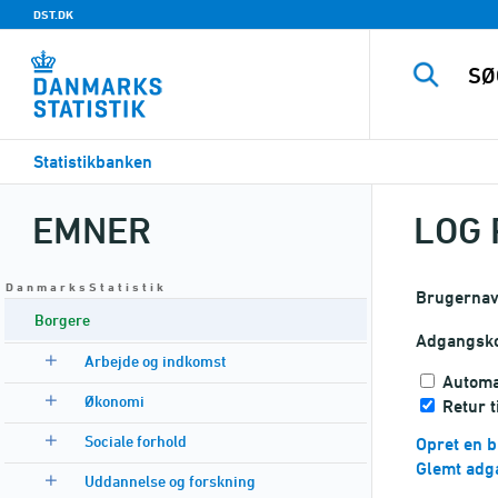
DST.DK
Statistikbanken
EMNER
LOG 
D a n m a r k s S t a t i s t i k
Brugerna
Borgere
Adgangsk
Arbejde og indkomst
Automa
Økonomi
Retur 
Sociale forhold
Opret en b
Glemt adg
Uddannelse og forskning