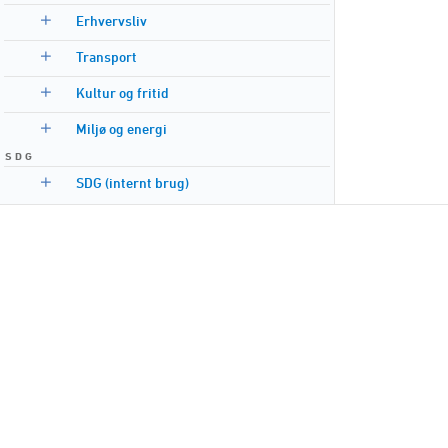
Erhvervsliv
Transport
Kultur og fritid
Miljø og energi
S D G
SDG (internt brug)