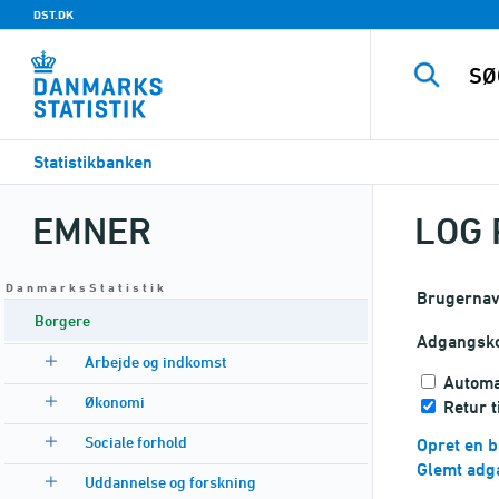
DST.DK
Statistikbanken
EMNER
LOG 
D a n m a r k s S t a t i s t i k
Brugerna
Borgere
Adgangsk
Arbejde og indkomst
Automa
Økonomi
Retur 
Sociale forhold
Opret en b
Glemt adg
Uddannelse og forskning