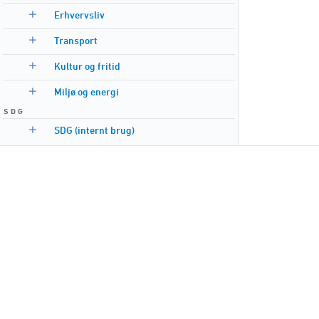
Erhvervsliv
Transport
Kultur og fritid
Miljø og energi
S D G
SDG (internt brug)