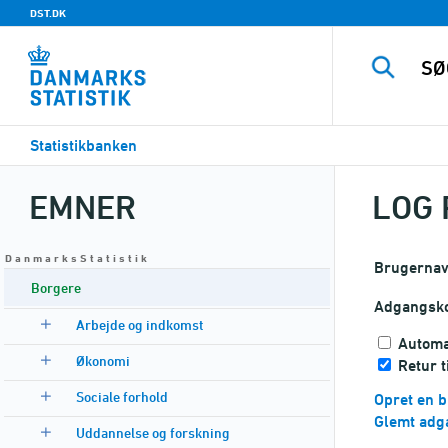
DST.DK
Statistikbanken
EMNER
LOG 
D a n m a r k s S t a t i s t i k
Brugerna
Borgere
Adgangsk
Arbejde og indkomst
Automa
Økonomi
Retur 
Sociale forhold
Opret en b
Glemt adg
Uddannelse og forskning