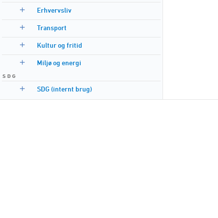
Erhvervsliv
Transport
Kultur og fritid
Miljø og energi
S D G
SDG (internt brug)