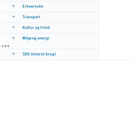
Erhvervsliv
Transport
Kultur og fritid
Miljø og energi
S D G
SDG (internt brug)