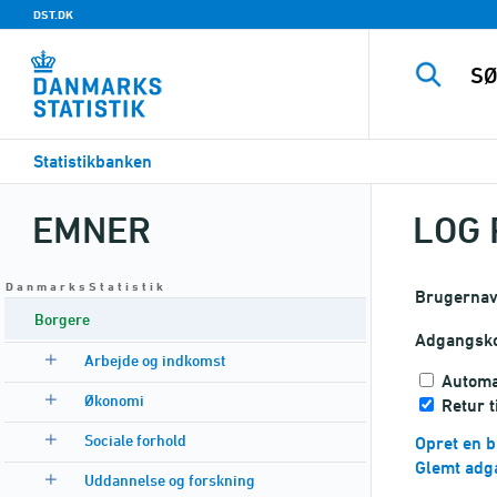
DST.DK
Statistikbanken
EMNER
LOG 
D a n m a r k s S t a t i s t i k
Brugerna
Borgere
Adgangsk
Arbejde og indkomst
Automa
Økonomi
Retur 
Sociale forhold
Opret en b
Glemt adg
Uddannelse og forskning