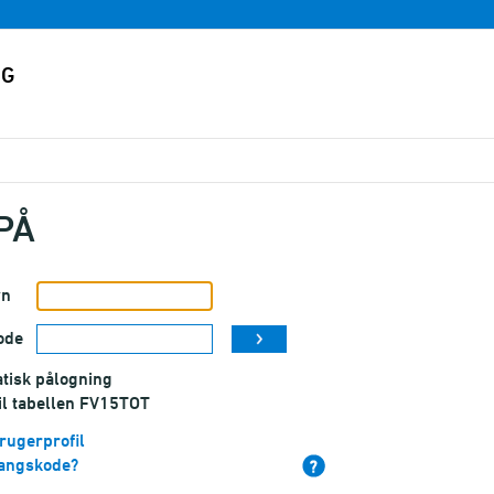
PÅ
vn
ode
tisk pålogning
til tabellen FV15TOT
rugerprofil
angskode?