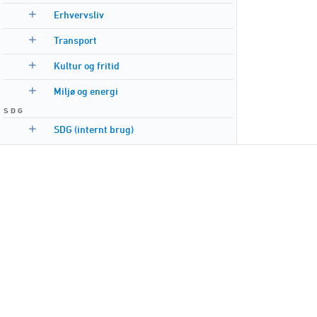
Erhvervsliv
Transport
Kultur og fritid
Miljø og energi
S D G
SDG (internt brug)