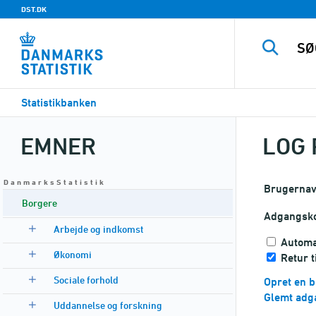
DST.DK
Statistikbanken
EMNER
LOG 
D a n m a r k s S t a t i s t i k
Brugerna
Borgere
Adgangsk
Arbejde og indkomst
Automa
Økonomi
Retur 
Sociale forhold
Opret en b
Glemt adg
Uddannelse og forskning