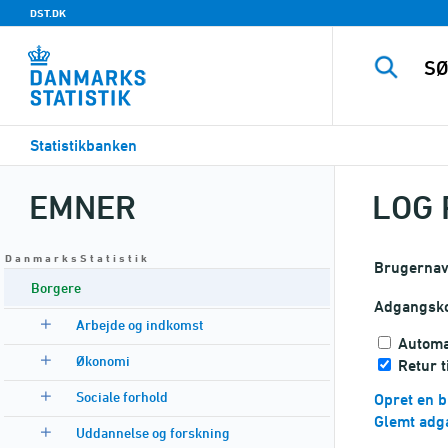
DST.DK
Statistikbanken
EMNER
LOG 
D a n m a r k s S t a t i s t i k
Brugerna
Borgere
Adgangsk
Arbejde og indkomst
Automa
Økonomi
Retur t
Sociale forhold
Opret en b
Glemt adg
Uddannelse og forskning