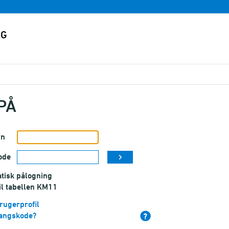
PÅ
vn
ode
tisk pålogning
il tabellen KM11
rugerprofil
angskode?