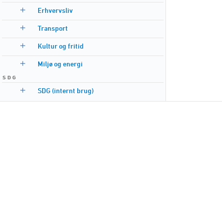
Erhvervsliv
Transport
Kultur og fritid
Miljø og energi
S D G
SDG (internt brug)