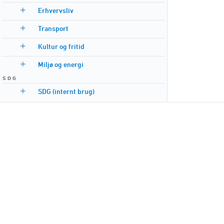
Erhvervsliv
Transport
Kultur og fritid
Miljø og energi
S D G
SDG (internt brug)