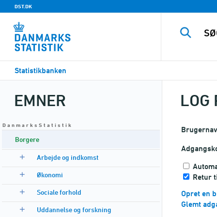
DST.DK
Statistikbanken
EMNER
LOG 
D a n m a r k s S t a t i s t i k
Brugerna
Borgere
Adgangsk
Arbejde og indkomst
Automa
Økonomi
Retur t
Sociale forhold
Opret en b
Glemt adg
Uddannelse og forskning