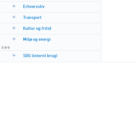
Erhvervsliv
Transport
Kultur og fritid
Miljø og energi
S D G
SDG (internt brug)