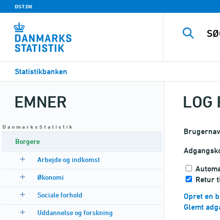
DST.DK
Statistikbanken
EMNER
LOG 
D a n m a r k s S t a t i s t i k
Brugerna
Borgere
Adgangsk
Arbejde og indkomst
Automa
Økonomi
Retur t
Sociale forhold
Opret en b
Glemt adg
Uddannelse og forskning