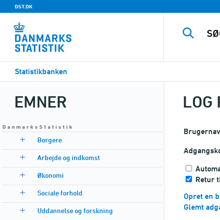
DST.DK
Statistikbanken
EMNER
LOG 
D a n m a r k s S t a t i s t i k
Brugerna
Borgere
Adgangsk
Arbejde og indkomst
Automa
Økonomi
Retur 
Sociale forhold
Opret en b
Glemt adg
Uddannelse og forskning