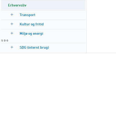
Erhvervsliv
Transport
Kultur og fritid
Miljø og energi
S D G
SDG (internt brug)