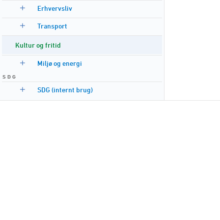
Erhvervsliv
Transport
Kultur og fritid
Miljø og energi
S D G
SDG (internt brug)