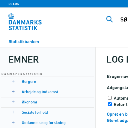
DST.DK
Statistikbanken
EMNER
LOG 
D a n m a r k s S t a t i s t i k
Brugerna
Borgere
Adgangsk
Arbejde og indkomst
Automa
Økonomi
Retur 
Sociale forhold
Opret en b
Glemt adg
Uddannelse og forskning