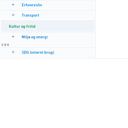
Erhvervsliv
Transport
Kultur og fritid
Miljø og energi
S D G
SDG (internt brug)