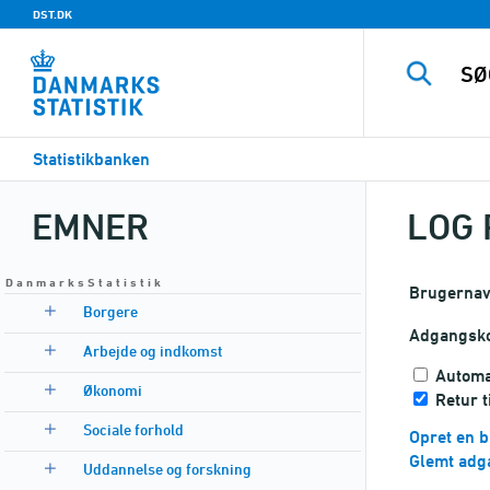
DST.DK
Statistikbanken
EMNER
LOG 
D a n m a r k s S t a t i s t i k
Brugerna
Borgere
Adgangsk
Arbejde og indkomst
Automa
Økonomi
Retur 
Sociale forhold
Opret en b
Glemt adg
Uddannelse og forskning