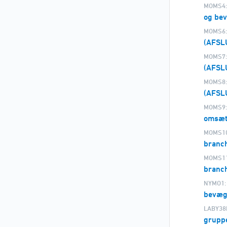
MOMS4:
og be
MOMS6:
(AFSL
MOMS7:
(AFSL
MOMS8:
(AFSL
MOMS9:
omsæt
MOMS10
branc
MOMS11
branch
NYMO1:
bevæg
LABY38
gruppe