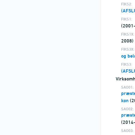
FIKS2:
(AFSL
FIKS1:
(2001
FIKS1X:
2008)
FIKS3X:
og be
FIKS3:
(AFSL
Virksomh
SAO01:
præste
køn
(2
SAO02:
præste
(2014
SAO03: