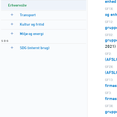
enhed
Erhvervsliv
GF1X:
og en
Transport
GF12:
Kultur og fritid
gruppe
Miljø og energi
GF02:
gruppe
S D G
2021)
SDG (internt brug)
GF2:
(AFSL
GF2X:
(AFSL
GF13:
firmas
GF3:
firmas
GF3X:
grupp