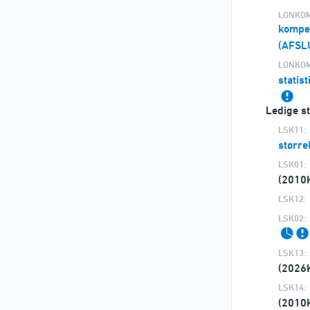
LONKOM
kompen
(AFSL
LONKOM
statis
Ledige st
LSK11:
større
LSK01:
(2010
LSK12:
LSK02:
LSK13:
(2026
LSK14:
(2010