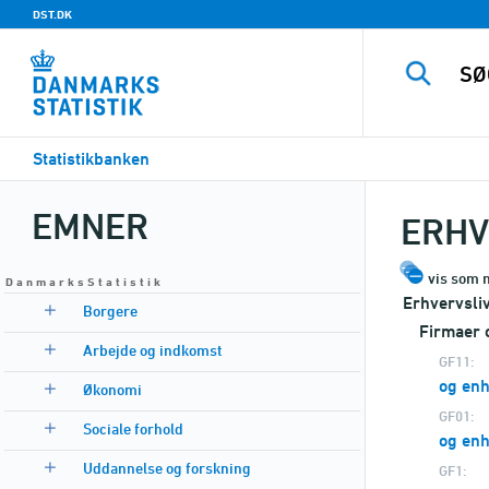
DST.DK
Statistikbanken
EMNER
ERHV
vis som 
D a n m a r k s S t a t i s t i k
Erhvervsliv
Borgere
Firmaer 
Arbejde og indkomst
GF11:
og en
Økonomi
GF01:
Sociale forhold
og en
Uddannelse og forskning
GF1: