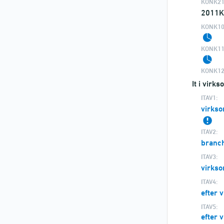
KONK21
2011K
KONK10
KONK11
KONK12
It i virk
ITAV1:
virks
ITAV2:
branc
ITAV3:
virkso
ITAV4:
efter 
ITAV5:
efter 