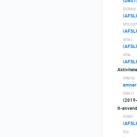
(DB07)
ITERHV:
(AFSL
VITU107
(AFSL
VITA1:
(AFSL
VITA:
(AFSL
Aktivite
ITAV10:
emner
ITAV11:
(2019
It-anvend
ITO07:
(AFSL
ITO: