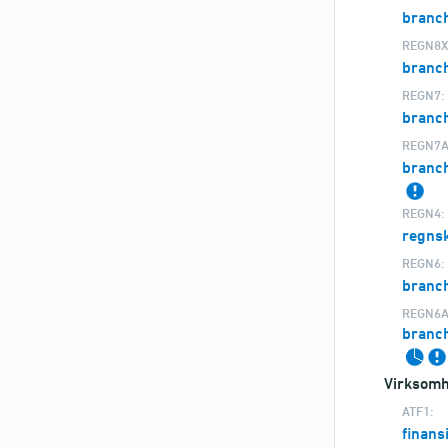
branc
REGN8X
branc
REGN7:
branc
REGN7A
branch
REGN4:
regns
REGN6:
branc
REGN6A
branch
Virksomh
ATF1:
finans