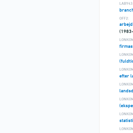
LABY43
branc
OFF2:
arbej
(1983
LONKOM
firmas
LONKOM
(fuldt
LONKOM
efter 
LONKOM
lands
LONKOM
(ekspe
LONKOM
statis
LONKOM