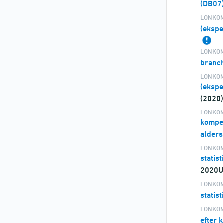
(DB07
LONKOM
(ekspe
LONKOM
branc
LONKOM
(ekspe
(2020
LONKOM
kompen
alder
LONKOM
statis
2020U
LONKOM
statis
LONKOM
efter