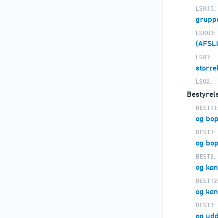
LSK15:
gruppe
LSK03:
(AFSL
LS01:
større
LS02:
Bestyrel
BEST11
og bo
BEST1:
og bo
BEST2:
og kø
BEST12
og køn
BEST3:
og ud