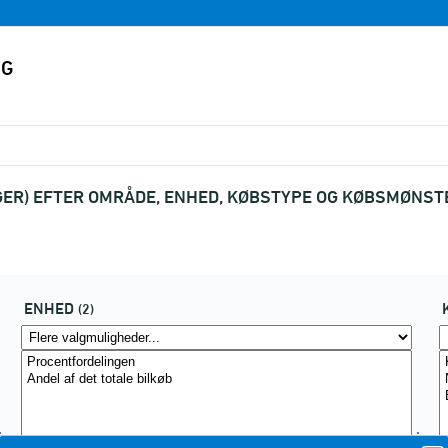
GER) EFTER OMRÅDE, ENHED, KØBSTYPE OG KØBSMØNST
ENHED
(2)