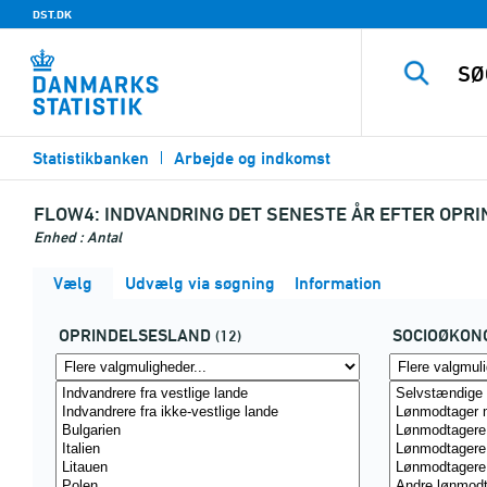
DST.DK
Statistikbanken
Arbejde og indkomst
FLOW4:
INDVANDRING DET SENESTE ÅR EFTER OPR
Enhed : Antal
Vælg
Udvælg via søgning
Information
OPRINDELSESLAND
SOCIOØKON
(12)