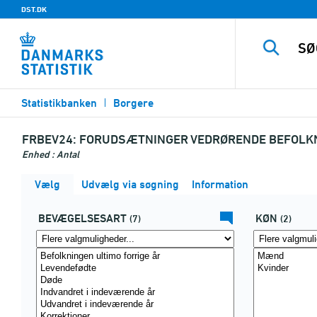
DST.DK
Statistikbanken
Borgere
FRBEV24:
FORUDSÆTNINGER VEDRØRENDE BEFOLKNI
Enhed : Antal
Vælg
Udvælg via søgning
Information
BEVÆGELSESART
KØN
(7)
(2)