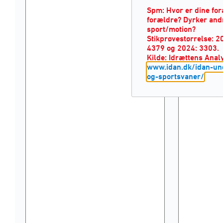
Spm: Hvor er dine for
forældre? Dyrker andr
sport/motion?
Stikprøvestørrelse: 2
4379 og 2024: 3303.
Kilde: Idrættens Analy
www.idan.dk/idan-un
og-sportsvaner/