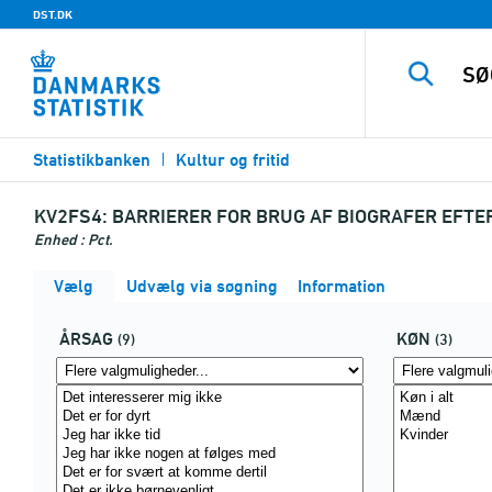
DST.DK
Statistikbanken
Kultur og fritid
KV2FS4:
BARRIERER FOR BRUG AF BIOGRAFER EFTE
Enhed : Pct.
Vælg
Udvælg via søgning
Information
ÅRSAG
KØN
(9)
(3)