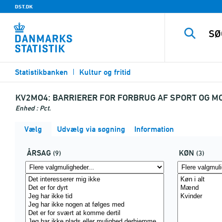
DST.DK
Statistikbanken
Kultur og fritid
KV2MO4:
BARRIERER FOR FORBRUG AF SPORT OG MO
Enhed : Pct.
Vælg
Udvælg via søgning
Information
ÅRSAG
KØN
(9)
(3)