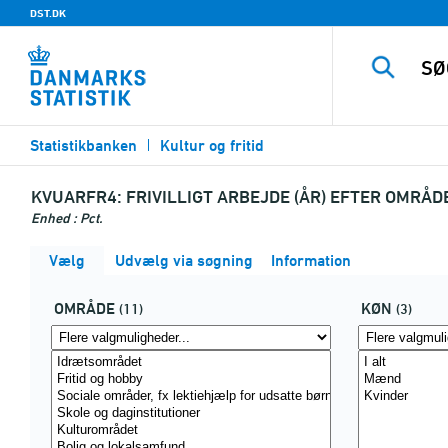
DST.DK
Statistikbanken
Kultur og fritid
KVUARFR4:
FRIVILLIGT ARBEJDE (ÅR) EFTER OMRÅD
Enhed : Pct.
Vælg
Udvælg via søgning
Information
OMRÅDE
KØN
(11)
(3)