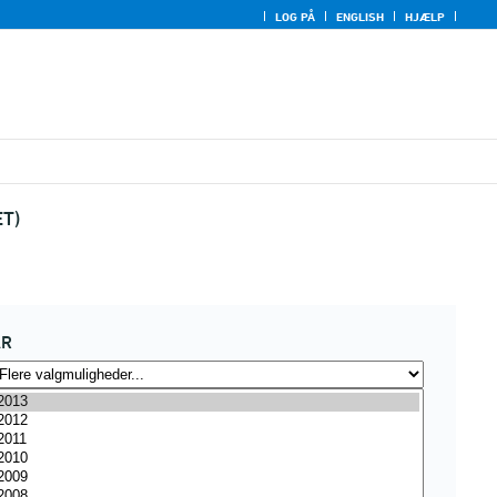
LOG PÅ
ENGLISH
HJÆLP
ET)
ÅR