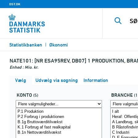
DST.DK
Statistikbanken
Økonomi
NATE101:
[NR ESA95REV, DB07] 1 PRODUKTION, BR
Enhed : Mio. kr.
Vælg
Udvælg via søgning
Information
KONTO
BRANCHE
(5)
(1