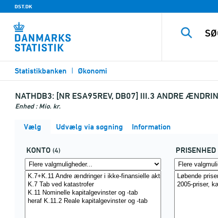
DST.DK
Statistikbanken
Økonomi
NATHDB3:
[NR ESA95REV, DB07] III.3 ANDRE ÆNDRI
Enhed : Mio. kr.
Vælg
Udvælg via søgning
Information
KONTO
PRISENHED
(4)