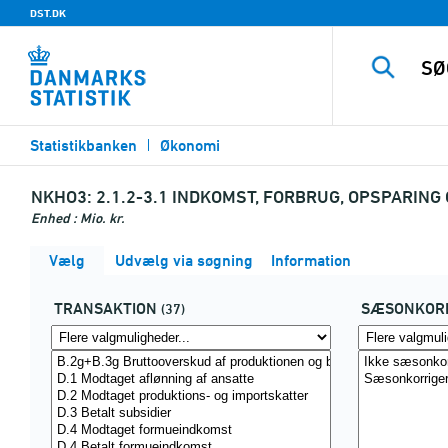
DST.DK
Statistikbanken
Økonomi
NKHO3:
2.1.2-3.1 INDKOMST, FORBRUG, OPSPARIN
Enhed : Mio. kr.
Vælg
Udvælg via søgning
Information
TRANSAKTION
SÆSONKORR
(37)