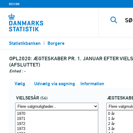
DST.DK
Statistikbanken
Borgere
OPL2020:
ÆGTESKABER PR. 1. JANUAR EFTER VIE
(AFSLUTTET)
Enhed : -
Vælg
Udvælg via søgning
Information
VIELSESÅR
ÆGTESKABE
(56)