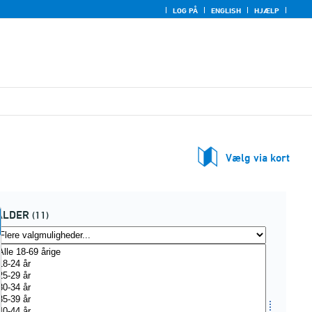
LOG PÅ
ENGLISH
HJÆLP
Vælg via kort
ALDER
(11)