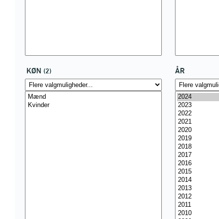
KØN
ÅR
(2)