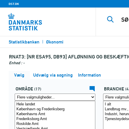
DST.DK
Statistikbanken
Økonomi
RNAT3:
[NR ESA95, DB93] AFLØNNING OG BESKÆFTIG
Enhed : -
Vælg
Udvælg via søgning
Information
OMRÅDE
BRANCHE
(17)
(4