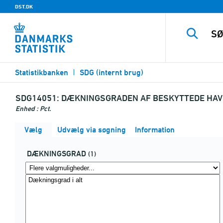
DST.DK
Statistikbanken
SDG (internt brug)
SDG14051:
DÆKNINGSGRADEN AF BESKYTTEDE HA
Enhed : Pct.
Vælg
Udvælg via søgning
Information
DÆKNINGSGRAD
(1)