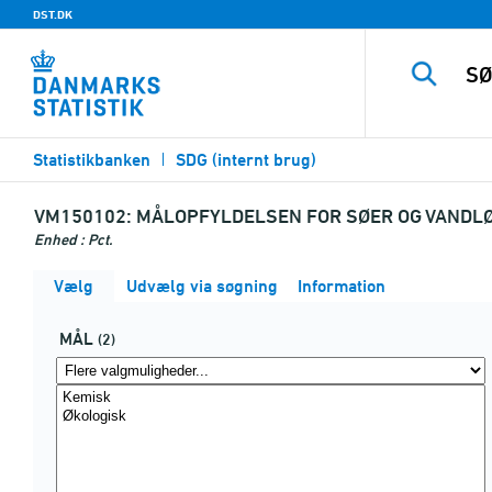
DST.DK
Statistikbanken
SDG (internt brug)
VM150102:
MÅLOPFYLDELSEN FOR SØER OG VANDLØ
Enhed : Pct.
Vælg
Udvælg via søgning
Information
MÅL
(2)