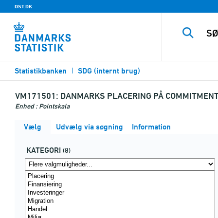
DST.DK
Statistikbanken
SDG (internt brug)
VM171501:
DANMARKS PLACERING PÅ COMMITMENT T
Enhed : Pointskala
Vælg
Udvælg via søgning
Information
KATEGORI
(8)