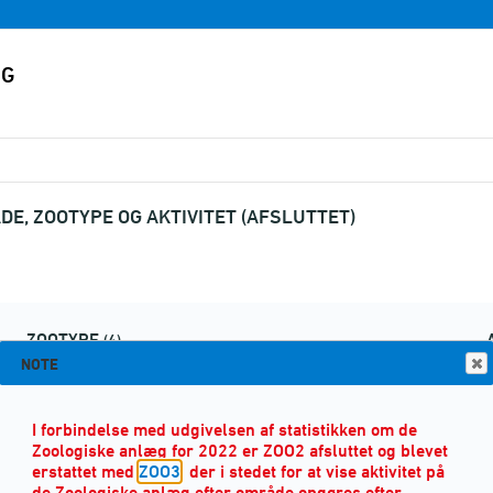
E, ZOOTYPE OG AKTIVITET (AFSLUTTET)
ZOOTYPE
(4)
NOTE
I forbindelse med udgivelsen af statistikken om de
Zoologiske anlæg for 2022 er ZOO2 afsluttet og blevet
erstattet med
ZOO3
, der i stedet for at vise aktivitet på
de Zoologiske anlæg efter område opgøres efter