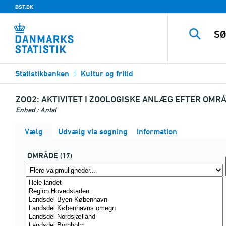
DST.DK
Statistikbanken
Kultur og fritid
ZOO2:
AKTIVITET I ZOOLOGISKE ANLÆG EFTER OMRÅD
Enhed : Antal
Vælg
Udvælg via søgning
Information
OMRÅDE
(17)